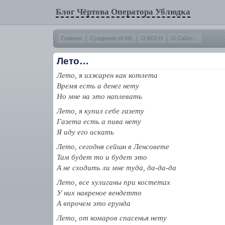
Блог Чёртова Оператора Ублюдка
Главная
Суждения об ИБ
О BOFH
О Сайте…
Лето…
Лето, я изжарен как котлета
Время есть а денег нету
Но мне на это наплевать
Лето, я купил себе газету
Газета есть а пива нету
Я иду его искать
Лето, сегодня сейшн в Ленсовете
Там будет то и будет это
А не сходить ли мне туда, да-да-да
Лето, все хулиганы при костетах
У них навреное вендетто
А впрочем это ерунда
Лето, от комаров спасенья нету