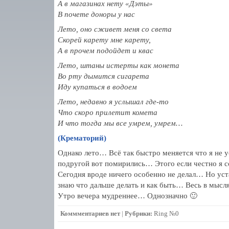
А в магазинах нету «Дэты»
В почете доноры у нас
Лето, оно сживет меня со света
Скорей карету мне карету,
А в прочем подойдет и квас
Лето, штаны истерты как монета
Во рту дымится сигарета
Иду купаться в водоем
Лето, недавно я услышал где-то
Что скоро прилетит комета
И что тогда мы все умрем, умрем…
(Крематорий)
Однако лето… Всё так быстро меняется что я не
подругой вот помирились… Этого если честно я
Сегодня вроде ничего особенно не делал… Но у
знаю что дальше делать и как быть… Весь в мы
Утро вечера мудреннее… Однозначно 🙂
Коммментариев нет
|
Рубрики:
Ring №0