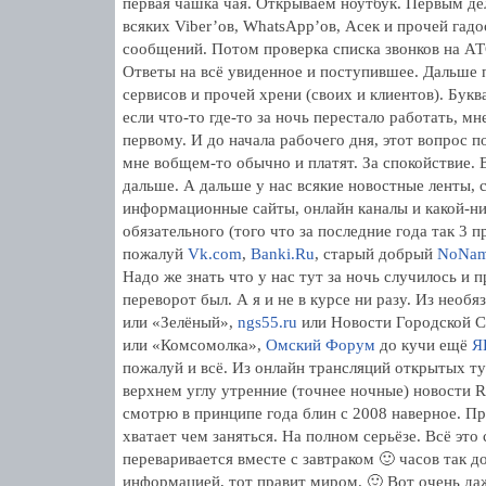
первая чашка чая. Открываем ноутбук. Первым де
всяких Viber’ов, WhatsApp’ов, Асек и прочей гад
сообщений. Потом проверка списка звонков на АТС
Ответы на всё увиденное и поступившее. Дальше п
сервисов и прочей хрени (своих и клиентов). Буква
если что-то где-то за ночь перестало работать, мн
первому. И до начала рабочего дня, этот вопрос п
мне вобщем-то обычно и платят. За спокойствие. 
дальше. А дальше у нас всякие новостные ленты, 
информационные сайты, онлайн каналы и какой-ни
обязательного (того что за последние года так 3 
пожалуй
Vk.com
,
Banki.Ru
, старый добрый
NoNa
Надо же знать что у нас тут за ночь случилось и 
переворот был. А я и не в курсе ни разу. Из необ
или «Зелёный»,
ngs55.ru
или Новости Городской 
или «Комсомолка»,
Омский Форум
до кучи ещё
Я
пожалуй и всё. Из онлайн трансляций открытых ту
верхнем углу утренние (точнее ночные) новости R
смотрю в принципе года блин с 2008 наверное. Пр
хватает чем заняться. На полном серьёзе. Всё это 
переваривается вместе с завтраком 🙂 часов так до
информацией, тот правит миром. 🙂 Вот очень даж