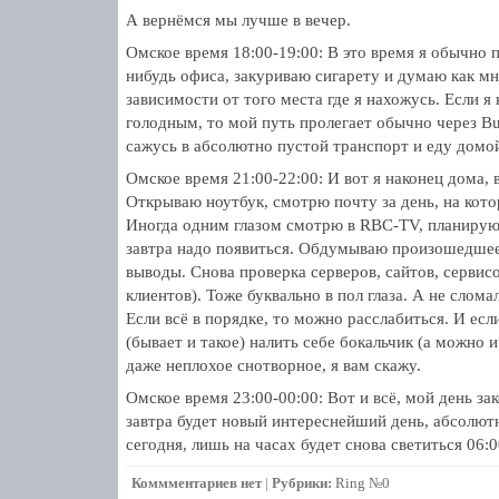
А вернёмся мы лучше в вечер.
Омское время 18:00-19:00: В это время я обычно 
нибудь офиса, закуриваю сигарету и думаю как мн
зависимости от того места где я нахожусь. Если я
голодным, то мой путь пролегает обычно через Bu
сажусь в абсолютно пустой транспорт и еду домо
Омское время 21:00-22:00: И вот я наконец дома, 
Открываю ноутбук, смотрю почту за день, на кото
Иногда одним глазом смотрю в RBC-TV, планирую 
завтра надо появиться. Обдумываю произошедшее
выводы. Снова проверка серверов, сайтов, сервисо
клиентов). Тоже буквально в пол глаза. А не слома
Если всё в порядке, то можно расслабиться. И есл
(бывает и такое) налить себе бокальчик (а можно и
даже неплохое снотворное, я вам скажу.
Омское время 23:00-00:00: Вот и всё, мой день за
завтра будет новый интереснейший день, абсолютн
сегодня, лишь на часах будет снова светиться 06
Коммментариев нет
|
Рубрики:
Ring №0