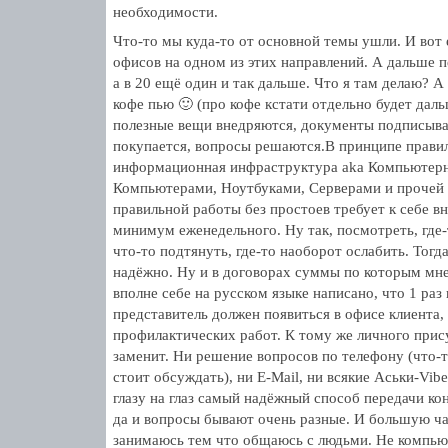
необходимости.
Что-то мы куда-то от основной темы ушли. И вот е
офисов на одном из этих направлений. А дальше 
а в 20 ещё один и так дальше. Что я там делаю? А
кофе пью 🙂 (про кофе кстати отдельно будет даль
полезные вещи внедряются, документы подписыва
покупается, вопросы решаются.В принципе прави
информационная инфраструктура aka Компьютерн
Компьютерами, Ноутбуками, Серверами и прочей в
правильной работы без простоев требует к себе в
минимум еженедельного. Ну так, посмотреть, где-
что-то подтянуть, где-то наоборот ослабить. Тогда
надёжно. Ну и в договорах суммы по которым мн
вполне себе на русском языке написано, что 1 раз
представитель должен появиться в офисе клиента,
профилактических работ. К тому же личного прису
заменит. Ни решение вопросов по телефону (что-
стоит обсуждать), ни E-Mail, ни всякие Аськи-Vib
глазу на глаз самый надёжный способ передачи к
да и вопросы бывают очень разные. И большую ча
занимаюсь тем что общаюсь с людьми. Не компьют