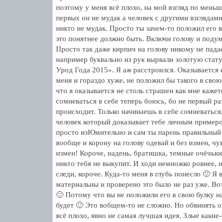
поэтому у меня всё плохо, на мой взгляд по мень
первых он не мудак а человек с другими взглядами
никто не мудак. Просто ты зачем-то положил его в
это понятнее должно быть. Включи голову и подума
Просто так даже кирпич на голову никому не падае
например буквально из рук вырвали золотую ста
Урод Года 2015». Я аж расстроился. Оказывается 
меня и гораздо хуже, не положил бы такого в свою
что я оказывается не столь страшен как мне каже
сомневаться в себе теперь боюсь, бо не первый р
происходит. Только начинаешь в себе сомневаться,
человек который доказывает тебе личным примеро
просто изЮмительно и сам ты парень правильный 
вообще и корону на голову одевай и без измен, чув
измен! Короче, надень, братишка, темные очёчьки
никто тебя не выкупит. И ходи немножко ровнее, 
следи, короче. Куда-то меня в глубь понесло 🙂 Я 
материальны и проверено это было не раз уже. Во
🙂 Потому что вы не положили его в свою булку на
будет 🙂 Это вобщем-то не сложно. Но обвинять 
всё плохо, явно не самая лучшая идея. Злые какие-