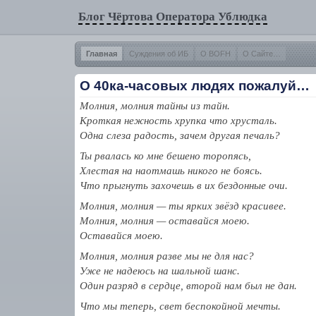
Блог Чёртова Оператора Ублюдка
Главная
Суждения об ИБ
О BOFH
О Сайте…
О 40ка-часовых людях пожалуй…
Молния, молния тайны из тайн.
Кроткая нежность хрупка что хрусталь.
Одна слеза радость, зачем другая печаль?
Ты рвалась ко мне бешено торопясь,
Хлестая на наотмашь никого не боясь.
Что прыгнуть захочешь в их бездонные очи.
Молния, молния — ты ярких звёзд красивее.
Молния, молния — оставайся моею.
Оставайся моею.
Молния, молния разве мы не для нас?
Уже не надеюсь на шальной шанс.
Один разряд в сердце, второй нам был не дан.
Что мы теперь, свет беспокойной мечты.