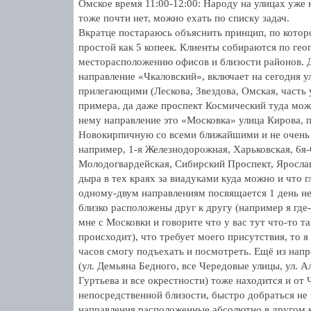
Омское время 11:00-12:00: Народу на улицах уже
тоже почти нет, можно ехать по списку задач.
Вкратце постараюсь объяснить принцип, по котор
простой как 5 копеек. Клиенты собираются по ге
месторасположению офисов и близости районов.
направление «Чкаловский», включает на сегодня у
прилегающими (Лескова, Звездова, Омская, часть
примера, да даже проспект Космический туда мож
нему направление это «Московка» улица Кирова, 
Новокирпичную со всеми ближайшими и не очень 
например, 1-я Железнодорожная, Харьковская, 6я
Молодогвардейская, Сибирский Проспект, Яросла
дыра в тех краях за виадуками куда можно и что 
одному-двум направлениям посвящается 1 день не
близко расположены друг к другу (например я где-
мне с Московки и говорите что у вас тут что-то т
происходит), что требует моего присутствия, то 
часов смогу подъехать и посмотреть. Ещё из на
(ул. Демьяна Бедного, все Чередовые улицы, ул. А
Гуртьева и все окрестности) тоже находится и от 
непосредственной близости, быстро добраться не 
направления расположенные абсолютно в другом 