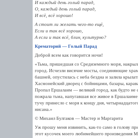
И каждый день голый парад,
О, каждый день голый парад,
И всё, всё хорошо!
А стоит ли желать чего-то ещё,
Если и так всё хорошо,
А если и так всё, блин, культурно?
Крематорий — Голый Парад
Доброй всем как говорится ночи!
«Тьма, пришедшая со Средиземного моря, накры
город. Исчезли висячие мосты, соединяющие хра
башней, опустилась с неба бездна и залила крыла
Хасмонейский дворец с бойницами, базары, карав
Пропал Ершалаим — великий город, как будто не с
пожрала тьма, напугавшая все живое в Ершалаиме
тучу принесло с моря к концу дня, четырнадцатог
нисана.»
© Михаил Булгаков — Мастер и Маргарита
Уж прошу меня извинить, как-то само в голову пр
этот кусочек моего любимейшего произведения Ми