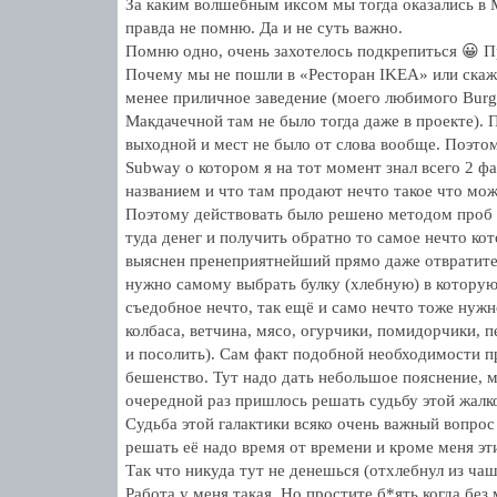
За каким волшебным иксом мы тогда оказались в 
правда не помню. Да и не суть важно.
Помню одно, очень захотелось подкрепиться 😀 П
Почему мы не пошли в «Ресторан IKEA» или скаже
менее приличное заведение (моего любимого Burg
Макдачечной там не было тогда даже в проекте).
выходной и мест не было от слова вообще. Поэто
Subway о котором я на тот момент знал всего 2 фак
названием и что там продают нечто такое что можн
Поэтому действовать было решено методом проб 
туда денег и получить обратно то самое нечто ко
выяснен пренеприятнейший прямо даже отвратите
нужно самому выбрать булку (хлебную) в которую
съедобное нечто, так ещё и само нечто тоже нужн
колбаса, ветчина, мясо, огурчики, помидорчики, 
и посолить). Сам факт подобной необходимости п
бешенство. Тут надо дать небольшое пояснение, м
очередной раз пришлось решать судьбу этой жалко
Судьба этой галактики всяко очень важный вопрос 
решать её надо время от времени и кроме меня э
Так что никуда тут не денешься (отхлебнул из ча
Работа у меня такая. Но простите б*ять когда без