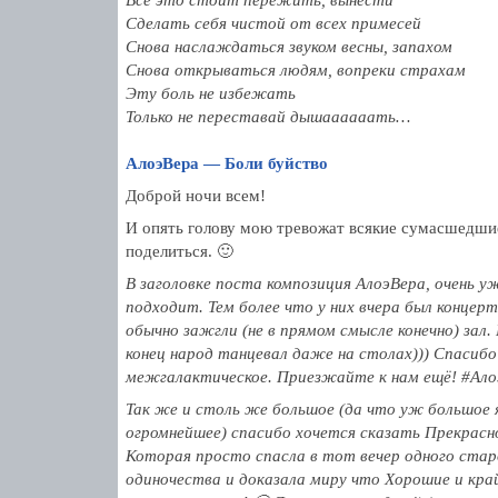
Всё это стоит пережить, вынести
Сделать себя чистой от всех примесей
Снова наслаждаться звуком весны, запахом
Снова открываться людям, вопреки страхам
Эту боль не избежать
Только не переставай дышаааааать…
АлоэВера — Боли буйство
Доброй ночи всем!
И опять голову мою тревожат всякие сумасшедши
поделиться. 🙂
В заголовке поста композиция АлоэВера, очень у
подходит. Тем более что у них вчера был концерт
обычно зажгли (не в прямом смысле конечно) зал
конец народ танцевал даже на столах))) Спасиб
межгалактическое. Приезжайте к нам ещё! #Ало
Так же и столь же большое (да что уж большое 
огромнейшее) спасибо хочется сказать Прекрас
Которая просто спасла в тот вечер одного стар
одиночества и доказала миру что Хорошие и кра