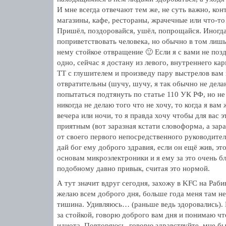
И мне всегда отвечают тем же, не суть важно, кон
магазины, кафе, рестораны, жрачечные или что-то
Пришёл, поздоровайся, ушёл, попрощайся. Иногда,
поприветствовать человека, но обычно в том лиш
нему стойкое отвращение 🙂 Если я с вами не позд
одно, сейчас я достану из левого, внутреннего ка
ТТ с глушителем и произведу пару выстрелов вам 
отвратительны (шучу, шучу, я так обычно не дел
попытаться подтянуть по статье 110 УК РФ, но не
никогда не делаю того что не хочу, то когда я вам
вечера или ночи, то я правда хочу чтобы для вас 
приятным (вот заразная кстати словоформа, а зара
от своего первого непосредственного руководит
дай бог ему доброго здравия, если он ещё жив, эт
основам микроэлектроники и я ему за это очень бл
подобному давно привык, считая это нормой.
А тут значит вдруг сегодня, захожу в KFC на Раб
желаю всем доброго дня, больше года меня там не 
тишина. Удивляюсь… (раньше ведь здоровались). 
за стойкой, говорю доброго вам дня и понимаю чт
идиота. Повторяюсь, говорю здравствуйте, мне бы