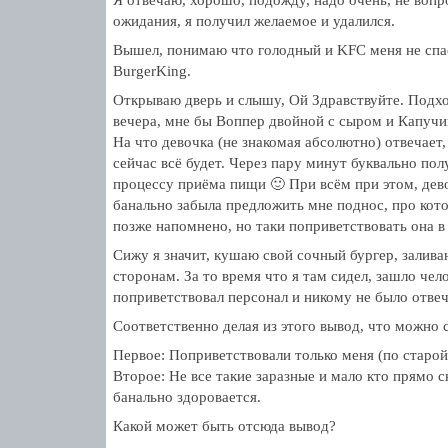
Я отвечаю, хорошо, подожду, надо очень, не вопр
ожидания, я получил желаемое и удалился.
Вышел, понимаю что голодный и KFC меня не спа
BurgerKing.
Открываю дверь и слышу, Ой Здравствуйте. Подхо
вечера, мне бы Воппер двойной с сыром и Капуч
На что девочка (не знакомая абсолютно) отвечает,
сейчас всё будет. Через пару минут буквально по
процессу приёма пищи 🙂 При всём при этом, дево
банально забыла предложить мне поднос, про кот
позже напомнено, но таки поприветствовать она в 
Сижу я значит, кушаю свой сочный бургер, залива
сторонам. За то время что я там сидел, зашло чело
поприветствовал персонал и никому не было отвеч
Соответственно делая из этого вывод, что можно 
Первое: Поприветствовали только меня (по старой
Второе: Не все такие заразные и мало кто прямо 
банально здоровается.
Какой может быть отсюда вывод?