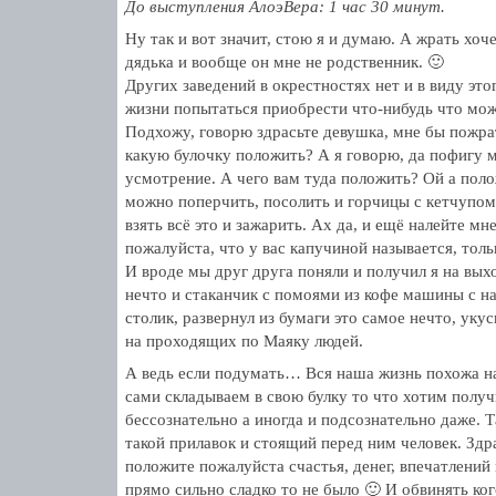
До выступления АлоэВера: 1 час 30 минут.
Ну так и вот значит, стою я и думаю. А жрать хочет
дядька и вообще он мне не родственник. 🙂
Других заведений в окрестностях нет и в виду это
жизни попытаться приобрести что-нибудь что мож
Подхожу, говорю здрасьте девушка, мне бы пожрать
какую булочку положить? А я говорю, да пофигу 
усмотрение. А чего вам туда положить? Ой а поло
можно поперчить, посолить и горчицы с кетчупом
взять всё это и зажарить. Ах да, и ещё налейте мн
пожалуйста, что у вас капучиной называется, тольк
И вроде мы друг друга поняли и получил я на вы
нечто и стаканчик с помоями из кофе машины с на
столик, развернул из бумаги это самое нечто, укус
на проходящих по Маяку людей.
А ведь если подумать… Вся наша жизнь похожа н
сами складываем в свою булку то что хотим получ
бессознательно а иногда и подсознательно даже. 
такой прилавок и стоящий перед ним человек. Здр
положите пожалуйста счастья, денег, впечатлений 
прямо сильно сладко то не было 🙂 И обвинять ког