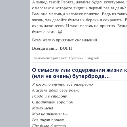
А вывод такой: Ребята, давайте будем культурнее,
с человеком которого видишь первый раз за день?
Вам оно мелочь,а человеку приятно. Ведь из таки
жизнь, так давайте будем их беречь и сохранять! 
очень даже легко. И таки мелочь но приятно. Будь
будет с вами. 😉
Всем желаю приятных сновидений.
Всегда ваш… BOFH
Коммментариев нет
|
Рубрики:
Ring №0
О смысле или содержании жизни к
(или не очень) бутерброде…
У кого-то внутри всё разорвано
А жизнь идёт себе ровно
Гордо и в сторону
С поднятым воротом
Мимо меня
Мол не знакомы мы
Все ищут приют
Где было б весело