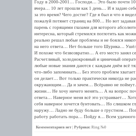
Году в 2000-2001… Господи… Это было почти 10 
вчера… 10 лет прошли как 1 день… И я задаю се
за это время? Чего достиг? Где я был и что я виде
пожалуй потянет страниц на 800… Но вот задавая 
парень с горящими глазами для которого абсолютн
интересна, который стремился поглотить как мож
реально решал любые проблемы и не боялся никог
на него ответа… Нет больше того Шурика… Ушё
И похоже что безвозвратно… А его место заня
Расчетливый, холоднокровный и циничный опера
любые новые знания даются с каждым днём всё тя
что-либо запоминать… Без этого проблем хватает
он делает… Вот только практически никогда не ра
окружающим… Да и зачем… Всёравно не поймут…
жизни… Не хочу ничего менять… А на вопрос поч
ответа… Наверное меня всё это устраивает… Хотя
себя наверное хочется бунтовать… Но слишком гл
наружу… Ладно не буду больше о грустном… Пог
работу работать пора… Пойду я… Всем удачного 
Коммментариев нет
|
Рубрики:
Ring №0