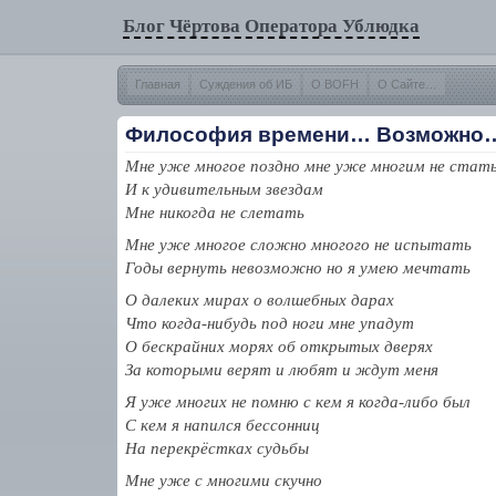
Блог Чёртова Оператора Ублюдка
Главная
Суждения об ИБ
О BOFH
О Сайте…
Философия времени… Возможно
Мне уже многое поздно мне уже многим не стат
И к удивительным звездам
Мне никогда не слетать
Мне уже многое сложно многого не испытать
Годы вернуть невозможно но я умею мечтать
О далеких мирах о волшебных дарах
Что когда-нибудь под ноги мне упадут
О бескрайних морях об открытых дверях
За которыми верят и любят и ждут меня
Я уже многих не помню с кем я когда-либо был
С кем я напился бессонниц
На перекрёстках судьбы
Мне уже с многими скучно