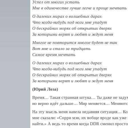
Успел от многих устать
Мне в одиночестве лучше легче и проще мечтать
О далеких мирах о волшебных дарах
Что когда-нибудь под ноги мне упадут
О бескрайних морях об открытых дверях
За которыми верят и любят и ждут меня
Многое не повторится многое будет не так
Вот мне и стало за тридцать
Самое время мечтать
О далеких мирах о волшебных дарах
Что когда-нибудь под ноги мне упадут
О бескрайних морях об открытых дверях
За которыми верят и любят и ждут меня
(Юрий Лоза)
Время… Такая странная штука… Ты даже не зад
но верно идёт дальше… Мир меняется… Меняются
На эту мысль меня навела недавняя ситуация… Ко
мне сказали: «Сорри мэн, их вобще вроде как уже
найти.» А ведь то время когда DDR сменил прос